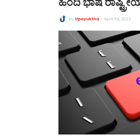
ಹಿಂದಿ ಭಾಷೆ ರಾಷ್ಟ್ರೀಯ 
by
Upayuktha
-
April 09, 2022