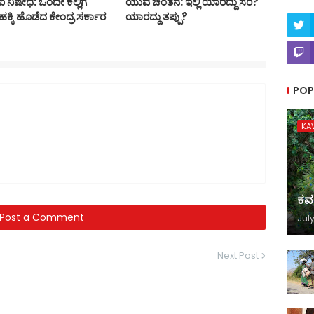
 ನಿಷೇಧ: ಒಂದೇ ಕಲ್ಲಿಗೆ
ಯುವ ಚಿಂತನೆ: ಇಲ್ಲಿ ಯಾರದ್ದು ಸರಿ?
ಕ್ಕಿ ಹೊಡೆದ ಕೇಂದ್ರ ಸರ್ಕಾರ
ಯಾರದ್ದು ತಪ್ಪು?
POP
KA
ಕವ
Post a Comment
July
Next Post