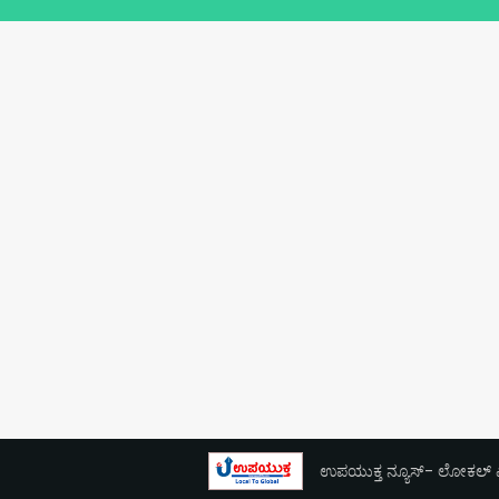
ಉಪಯುಕ್ತ ನ್ಯೂಸ್- ಲೋಕಲ್ ಎಕ್ಸ್