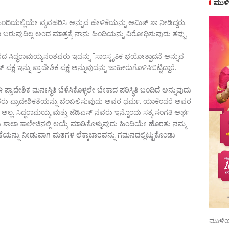
ಮುಳಿ
ೆ ಹಿಂದಿಯಲ್ಲಿಯೇ ವ್ಯವಹರಿಸಿ ಅನ್ನುವ ಹೇಳಿಕೆಯನ್ನು ಅಮಿತ್ ಶಾ ನೀಡಿದ್ದರು.
 ಬರುವುದಿಲ್ಲ ಅಂದ ಮಾತ್ರಕ್ಕೆ ನಾನು ಹಿಂದಿಯನ್ನು ವಿರೇೂಧಿಸುವುದು ತಪ್ಪು.
ಸಿದ್ಧರಾಮಯ್ಯನಂತವರು ಇದನ್ನು "ಸಾಂಸ್ಕೃತಿಕ ಭಯೇೂತ್ಪಾದನೆ ಅನ್ನುವ
್ ಪಕ್ಷ ಇನ್ನು ಪ್ರಾದೇಶಿಕ ಪಕ್ಷ ಅನ್ನುವುದನ್ನು ಜಾಹೀರುಗೊಳಿಸಿಬಿಟ್ಟಿದ್ದಾರೆ.
್ರಾದೇಶಿಕ ಮನಃಸ್ಥಿತಿ ಬೆಳೆಸಿಕೊಳ್ಳಲೇ ಬೇಕಾದ ಪರಿಸ್ಥಿತಿ ಬಂದಿದೆ ಅನ್ನುವುದು
 ನವರು ಪ್ರಾದೇಶಿಕತೆಯನ್ನು ಬೆಂಬಲಿಸುವುದು ಅವರ ಧರ್ಮ. ಯಾಕೆಂದರೆ ಅವರ
್ಲ. ಸಿದ್ಧರಾಮಯ್ಯ ಮತ್ತು ಜೆಡಿಎಸ್ ನವರು ಇನ್ನೊಂದು ಸತ್ಯ ಸಂಗತಿ ಅರ್ಥ
ಾಲಾ ಕಾಲೇಜಿನಲ್ಲಿ ಆಯ್ಕೆ ಮಾಡಿಕೊಳ್ಳುವುದು ಹಿಂದಿಯೇ ಹೊರತು ನಮ್ಮ
ೇಳಿಕೆಯನ್ನು ನೀಡುವಾಗ ಮತಗಳ ಲೆಕ್ಕಾಚಾರವನ್ನು ಗಮನದಲ್ಲಿಟ್ಟುಕೊಂಡು
ಮುಳಿಯ