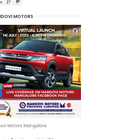
ke
27
DOVI MOTORS
ovi Motors Mangalore