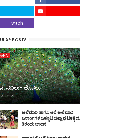
Twitch
ULAR POSTS
VANA
ನ: ನವಿಲು- ಹೊನಲು
 31, 2021
ಅಲೆಮಾರಿ ಹಾಗೂ ಅರೆ ಅಲೆಮಾರಿ
ಜನಾಂಗಗಳ ಒಕ್ಕೂಟ ಜಿಲ್ಲಾ ಘಟಕಕ್ಕೆ ನ.
9ರಂದು ಚಾಲನೆ