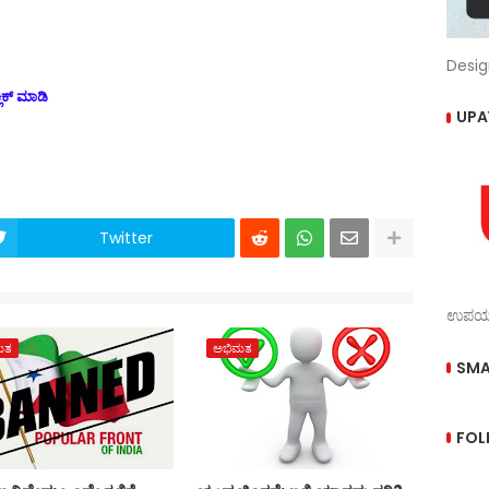
Desig
ಲಿಕ್ ಮಾಡಿ
UPA
Twitter
ಉಪಯುಕ
ಮತ
ಅಭಿಮತ
SMA
FOL