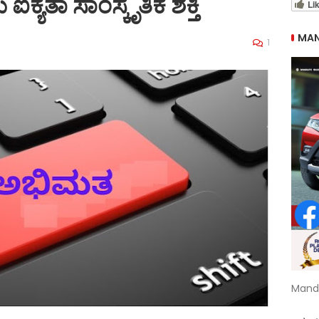
ಐಕ್ಯತಾ ಸಾಂಸ್ಕೃತಿಕ ಶಕ್ತಿ
Li
MAN
1
Mand