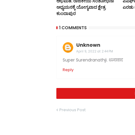
ಅಭಿಮತ: ರಾಜಕೀಯ ಸಂಶೋಧನಾ
ಪಿಎಫ್ಐ
ಅಧ್ಯಯನಕ್ಕೆ ಯೇೂಗ್ಯವಾದ ಕ್ಷೇತ್ರ
ಎರಡು ಹ
ಕುಂದಾಪುರ
1 COMMENTS
Unknown
April 9, 2022 at 2:44 PM
Super Surendranathji. धन्यवाद
Reply
Previous Post