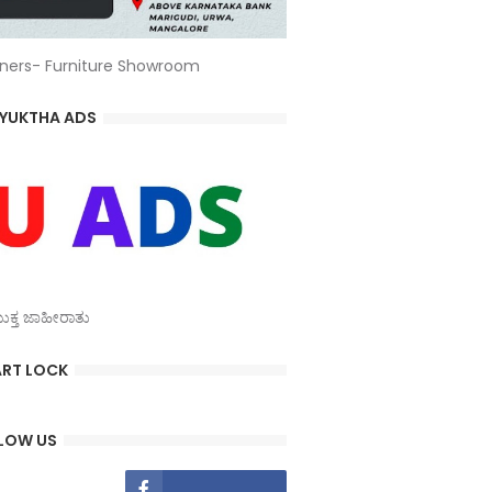
ners- Furniture Showroom
YUKTHA ADS
್ತ ಜಾಹೀರಾತು
RT LOCK
LOW US