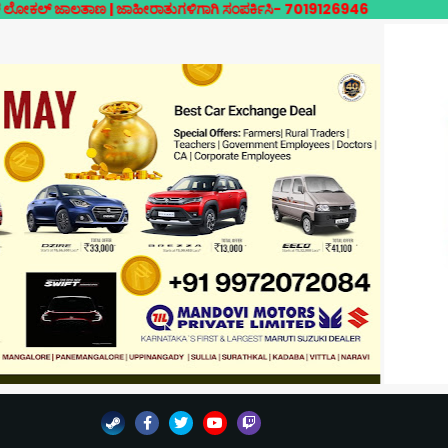
ತಾಣ | ಜಾಹೀರಾತುಗಳಿಗಾಗಿ ಸಂಪರ್ಕಿಸಿ- 7019126946