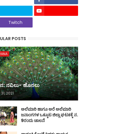
Twitch
ULAR POSTS
VANA
ನ: ನವಿಲು- ಹೊನಲು
 31, 2021
ಅಲೆಮಾರಿ ಹಾಗೂ ಅರೆ ಅಲೆಮಾರಿ
ಜನಾಂಗಗಳ ಒಕ್ಕೂಟ ಜಿಲ್ಲಾ ಘಟಕಕ್ಕೆ ನ.
9ರಂದು ಚಾಲನೆ