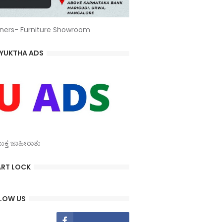
ners- Furniture Showroom
YUKTHA ADS
್ತ ಜಾಹೀರಾತು
RT LOCK
LOW US