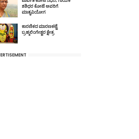
ಪಾರ್ವತಿ ಕೋಟೆ ನಿಧನ; ಗಾಯಕ
ಶಶಿಧರ ಕೋಟೆ ಅವರಿಗೆ
ಮಾತೃವಿಯೋಗ
ಕಾರಣಿಕದ ಮಾರಣಕಟ್ಟೆ
ಬ್ರಹ್ಮಲಿಂಗೇಶ್ವರ ಕ್ಷೇತ್ರ
ERTISEMENT