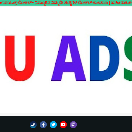
- ನಿಮ್ಮೂರಿನ ನಿಮ್ಮದೇ ಸುದ್ದಿಗಳ ಲೋಕಲ್ ಜಾಲತಾಣ | ಜಾಹೀರಾತುಗಳಿಗಾಗಿ ಸಂಪರ್ಕಿ