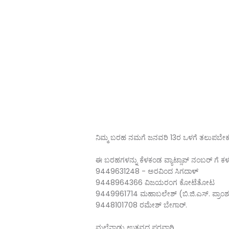
ನಿಮ್ಮ ಬರಹ ನಮಗೆ ಜನವರಿ 13ರ ಒಳಗೆ ತಲುಪಬೇಕ
ಈ ಬರಹಗಳನ್ನು ಕೆಳಕಂಡ ವ್ಯಾಟ್ಸಾಪ್ ನಂಬರ್ ಗೆ ಕಳು
9449631248 - ಅರವಿಂದ ಸಿಗದಾಳ್
9448964366 ವಿಜಯರಂಗ ಕೋಟೆತೋಟ
9449961714 ಮಹಾಬಲೇಶ್ (ಬಿ.ಜಿ.ಎಸ್. ಪ್ರಾಂ
9448101708 ರಮೇಶ್ ಬೇಗಾರ್.
ಮಲೆನಾಡು ಉತ್ಸವದ ಪರವಾಗಿ