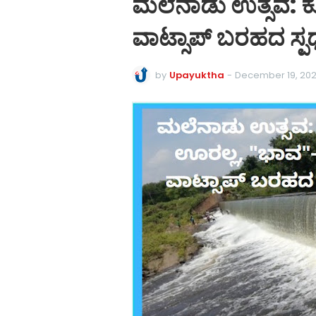
ಮಲೆನಾಡು ಉತ್ಸವ: ಕೊ
ವಾಟ್ಸಾಪ್ ಬರಹದ ಸ್ಪರ
by
Upayuktha
-
December 19, 202