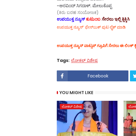
-ಅರವಿಂದ್ ಸಿಗದಾಳ್. ಮೇಲುಕೊಪ್ಪ
(ಕಿರು ಬರಹ ಸಂಯೋಜಕ)
ಉಪಯುಕ್ತ ನ್ಯೂಸ್
ಕುಟುಂಬ
ಸೇರಲು ಇಲ್ಲಿ ಕ್ಲಿಕ್ಕಿಸಿ
ಉಪಯುಕ್ತ ನ್ಯೂಸ್‌’ ಫೇಸ್‌ಬುಕ್ ಪುಟ ಲೈಕ್ ಮಾಡಿ
ಉಪಯುಕ್ತ ನ್ಯೂಸ್‌ ವಾಟ್ಸಪ್‌ ಗ್ರೂಪಿಗೆ ಸೇರಲು ಈ ಲಿಂಕ್ ಕ್
Tags:
ಲೋಕಲ್ ವಿಶೇಷ
Facebook
YOU MIGHT LIKE
ಲೋಕಲ್ ವಿಶೇಷ
ಲೋಕಲ