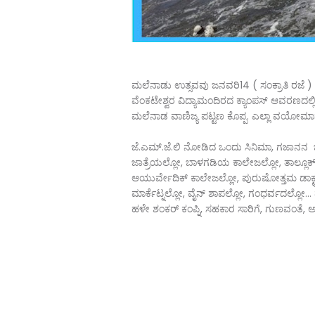
ಮಲೆನಾಡು ಉತ್ಸವವು ಜನವರಿ14 ( ಸಂಕ್ರಾತಿ ರಜೆ ) 1
ವೆಂಕಟೇಶ್ವರ ವಿದ್ಯಾಮಂದಿರದ ಕ್ಯಾಂಪಸ್ ಆವರಣದಲ್ಲ
ಮಲೆನಾಡ ವಾಣಿಜ್ಯ ಪಟ್ಟಣ ಕೊಪ್ಪ. ಎಲ್ಲಾ ವಯೋಮ
ಜೆ.ಎಮ್.ಜೆ.ಲಿ ನೋಡಿದ ಒಂದು ಸಿನಿಮಾ, ಗಜಾನನ 
ಜಾತ್ರೆಯಲ್ಲೋ, ಬಾಳಗಡಿಯ ಕಾಲೇಜಲ್ಲೋ, ತಾಲ್ಲೂಕ್
ಆಯುರ್ವೇದಿಕ್ ಕಾಲೇಜಲ್ಲೋ, ಪುರುಷೋತ್ತಮ ಡಾಕ್ಟ್ರ
ಮಾರ್ಕೆಟ್ನಲ್ಲೋ, ವೈನ್ ಶಾಪಲ್ಲೋ, ಗಂಧರ್ವದಲ್ಲೋ...
ಹಳೇ ಶಂಕರ್ ಕಂಪ್ನಿ, ಸಹಕಾರ ಸಾರಿಗೆ, ಗುಣವಂತೆ, ಅಂದ