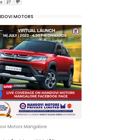
ke
27
DOVI MOTORS
ovi Motors Mangalore