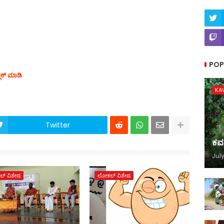
POP
ಲಿಕ್ ಮಾಡಿ
KA
Twitter
ಕವ
July
್ ವಿಶೇಷ
ಲೋಕಲ್ ವಿಶೇಷ