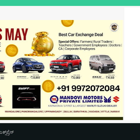
ಉಪಯುಕ್ತ ಲೋಕಲ್
‌ಪ್ರೆಸ್‌