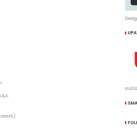
Desig
UPA
ು.
ಉಪಯುಕ
ಹಿಸಿ.
SMA
ಶುಪಾಲರು)
FOL