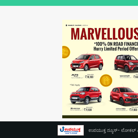
ಉಪಯುಕ್ತ ನ್ಯೂಸ್- ಲೋಕಲ್ ಎಕ್ಸ್