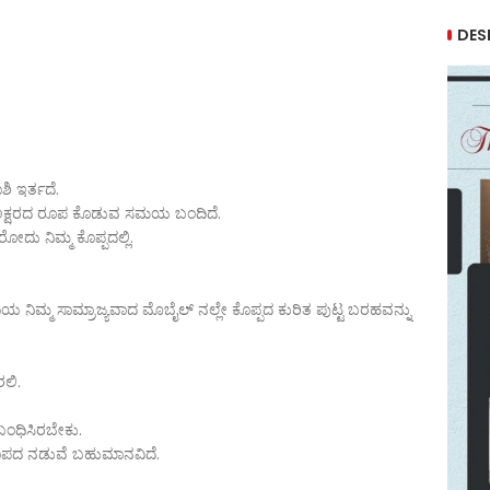
DES
ಶಿ ಇರ್ತದೆ.
ೆ ಅಕ್ಷರದ ರೂಪ ಕೊಡುವ ಸಮಯ ಬಂದಿದೆ.
ದು ನಿಮ್ಮ ಕೊಪ್ಪದಲ್ಲಿ.
ುದಿಯ ನಿಮ್ಮ ಸಾಮ್ರಾಜ್ಯವಾದ ಮೊಬೈಲ್ ನಲ್ಲೇ ಕೊಪ್ಪದ ಕುರಿತ ಪುಟ್ಟ ಬರಹವನ್ನು
ರಲಿ.
ಸಂಬಂಧಿಸಿರಬೇಕು.
ಲಾಪದ ನಡುವೆ ಬಹುಮಾನವಿದೆ.