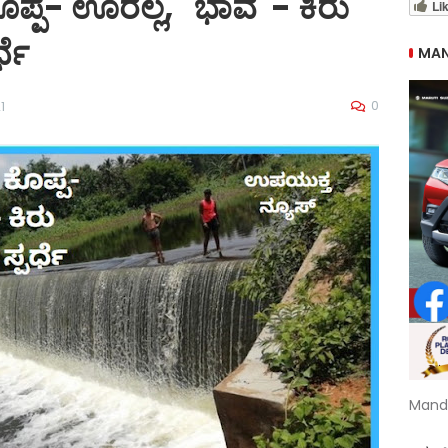
ಪ್ಪ- ಊರಲ್ಲ, "ಭಾವ"- ಕಿರು
Li
್ಧೆ
MAN
0
1
Mand