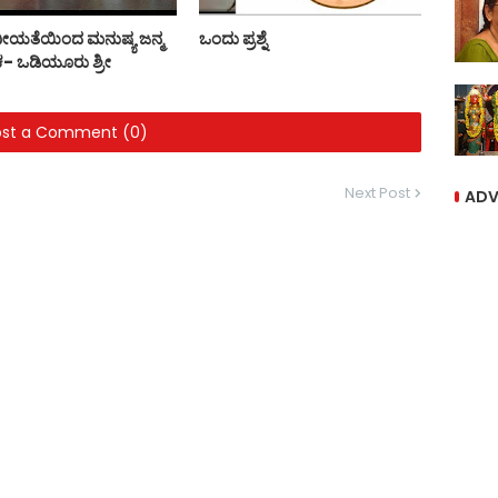
ಯತೆಯಿಂದ ಮನುಷ್ಯ ಜನ್ಮ
ಒಂದು ಪ್ರಶ್ನೆ
ಕ- ಒಡಿಯೂರು ಶ್ರೀ
ost a Comment (0)
Next Post
ADV