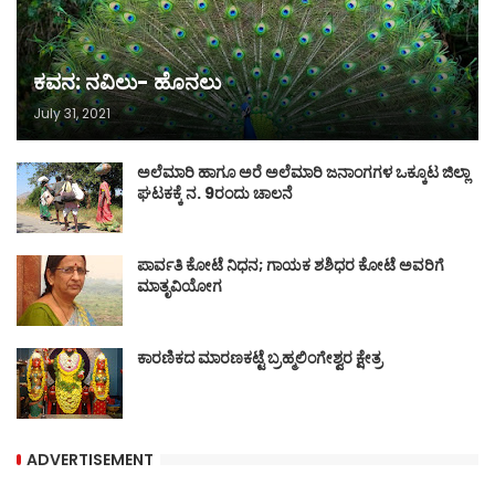
ಕವನ: ನವಿಲು- ಹೊನಲು
July 31, 2021
ಅಲೆಮಾರಿ ಹಾಗೂ ಅರೆ ಅಲೆಮಾರಿ ಜನಾಂಗಗಳ ಒಕ್ಕೂಟ ಜಿಲ್ಲಾ
ಘಟಕಕ್ಕೆ ನ. 9ರಂದು ಚಾಲನೆ
ಪಾರ್ವತಿ ಕೋಟೆ ನಿಧನ; ಗಾಯಕ ಶಶಿಧರ ಕೋಟೆ ಅವರಿಗೆ
ಮಾತೃವಿಯೋಗ
ಕಾರಣಿಕದ ಮಾರಣಕಟ್ಟೆ ಬ್ರಹ್ಮಲಿಂಗೇಶ್ವರ ಕ್ಷೇತ್ರ
ADVERTISEMENT