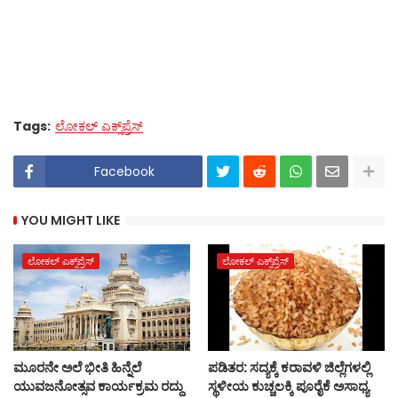
Tags:
ಲೋಕಲ್ ಎಕ್ಸ್‌ಪ್ರೆಸ್‌
Facebook
YOU MIGHT LIKE
ಲೋಕಲ್ ಎಕ್ಸ್‌ಪ್ರೆಸ್‌
ಲೋಕಲ್ ಎಕ್ಸ್‌ಪ್ರೆಸ್‌
ಮೂರನೇ ಅಲೆ ಭೀತಿ ಹಿನ್ನೆಲೆ
ಪಡಿತರ: ಸದ್ಯಕ್ಕೆ ಕರಾವಳಿ ಜಿಲ್ಲೆಗಳಲ್ಲಿ
ಯುವಜನೋತ್ಸವ ಕಾರ್ಯಕ್ರಮ ರದ್ದು
ಸ್ಥಳೀಯ ಕುಚ್ಚಲಕ್ಕಿ ಪೂರೈಕೆ ಅಸಾಧ್ಯ