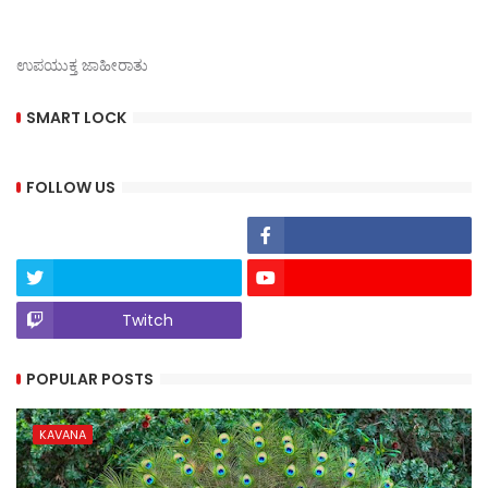
ಉಪಯುಕ್ತ ಜಾಹೀರಾತು
SMART LOCK
FOLLOW US
Twitch
POPULAR POSTS
KAVANA