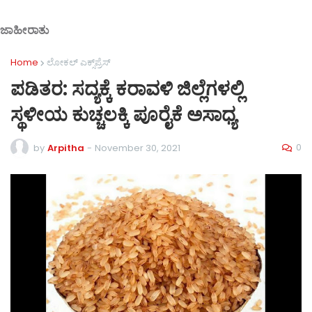
ಜಾಹೀರಾತು
Home
ಲೋಕಲ್ ಎಕ್ಸ್‌ಪ್ರೆಸ್‌
ಪಡಿತರ: ಸದ್ಯಕ್ಕೆ ಕರಾವಳಿ ಜಿಲ್ಲೆಗಳಲ್ಲಿ
ಸ್ಥಳೀಯ ಕುಚ್ಚಲಕ್ಕಿ ಪೂರೈಕೆ ಅಸಾಧ್ಯ
0
by
Arpitha
-
November 30, 2021