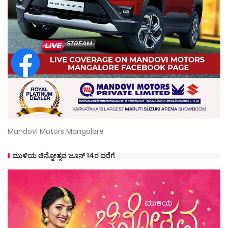
Mandovi Motors Mangalore
ಮುಳಿಯ ಚಿನ್ನೋತ್ಸವ ಜೂನ್ 14ರ ವರೆಗೆ