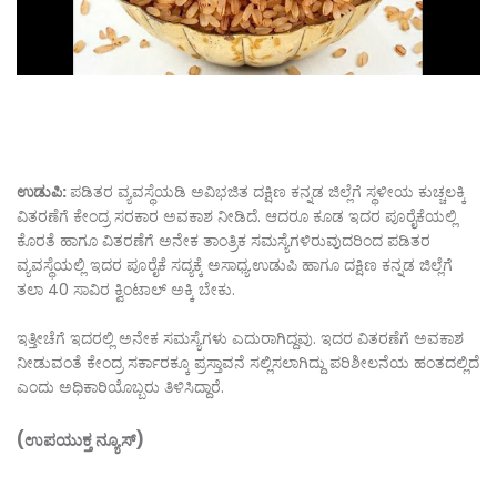
ಉಡುಪಿ:
ಪಡಿತರ ವ್ಯವಸ್ಥೆಯಡಿ ಅವಿಭಜಿತ ದಕ್ಷಿಣ ಕನ್ನಡ ಜಿಲ್ಲೆಗೆ ಸ್ಥಳೀಯ ಕುಚ್ಚಲಕ್ಕಿ
ವಿತರಣೆಗೆ ಕೇಂದ್ರ ಸರಕಾರ ಅವಕಾಶ ನೀಡಿದೆ. ಆದರೂ ಕೂಡ ಇದರ ಪೂರೈಕೆಯಲ್ಲಿ
ಕೊರತೆ ಹಾಗೂ ವಿತರಣೆಗೆ ಅನೇಕ ತಾಂತ್ರಿಕ ಸಮಸ್ಯೆಗಳಿರುವುದರಿಂದ ಪಡಿತರ
ವ್ಯವಸ್ಥೆಯಲ್ಲಿ ಇದರ ಪೂರೈಕೆ ಸದ್ಯಕ್ಕೆ ಅಸಾಧ್ಯ.ಉಡುಪಿ ಹಾಗೂ ದಕ್ಷಿಣ ಕನ್ನಡ ಜಿಲ್ಲೆಗೆ
ತಲಾ 40 ಸಾವಿರ ಕ್ವಿಂಟಾಲ್ ಅಕ್ಕಿ ಬೇಕು.
ಇತ್ತೀಚೆಗೆ ಇದರಲ್ಲಿ ಅನೇಕ ಸಮಸ್ಯೆಗಳು ಎದುರಾಗಿದ್ದವು. ಇದರ ವಿತರಣೆಗೆ ಅವಕಾಶ
ನೀಡುವಂತೆ ಕೇಂದ್ರ ಸರ್ಕಾರಕ್ಕೂ ಪ್ರಸ್ತಾವನೆ ಸಲ್ಲಿಸಲಾಗಿದ್ದು ಪರಿಶೀಲನೆಯ ಹಂತದಲ್ಲಿದೆ
ಎಂದು ಅಧಿಕಾರಿಯೊಬ್ಬರು ತಿಳಿಸಿದ್ದಾರೆ.
(ಉಪಯುಕ್ತ ನ್ಯೂಸ್)