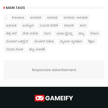
MAIN TAGS
Kavana
ಅಪಘಾತ
ಅಪರಾಧ
ಅಪರಾಧ- ಅಪಘಾತ
ಅಭಿಮತ
ಉದ್ಯೋಗ
ಓದುಗರ ವೇದಿಕೆ
ಕರಾವಳಿ
ಕವನ
ಚಿತ್ರ-ಕಲೆ
ದೇಶ-ವಿದೇಶ
ನಿಧನ
ಭಾಷಾ ವೈವಿಧ್ಯ
ರಾಜ್ಯ
ಲೇಖನ
ಲೋಕಲ್ ಎಕ್ಸ್‌ಪ್ರೆಸ್
ಲೋಕಲ್ ವಿಶೇಷ
ವ್ಯಾಪಾರ-ವ್ಯವಹಾರ
ಶಿಕ್ಷಣ
ಸಿನಿಮಾ ಲೋಕ
ಹಬ್ಬ-ಆಚರಣೆ
Responsive Advertisement