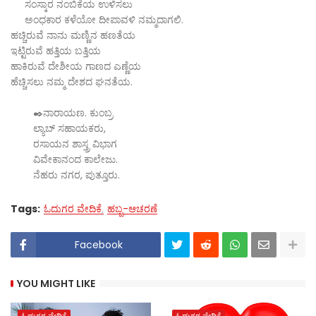
ಸಂಸ್ಕಾರ ನಂಬಿಕೆಯ ಉಳಿಸಲು
ಅಂಧಕಾರ ಕಳೆಯೋ ದೀಪಾವಳಿ ನಮ್ಮದಾಗಲಿ.
ಹಚ್ಚಿರುವೆ ನಾನು ಮಣ್ಣಿನ ಹಣತೆಯ
ಇಟ್ಟಿರುವೆ ಹತ್ತಿಯ ಬತ್ತಿಯ
ಹಾಕಿರುವೆ ದೇಶೀಯ ಗಾಣದ ಎಣ್ಣೆಯ
ಹೆಚ್ಚಿಸಲು ನಮ್ಮ ದೇಶದ ಘನತೆಯ.
✒️ನಾರಾಯಣ. ಕುಂಬ್ರ
ಲ್ಯಾಬ್ ಸಹಾಯಕರು,
ರಸಾಯನ ಶಾಸ್ತ್ರ ವಿಭಾಗ
ವಿವೇಕಾನಂದ ಕಾಲೇಜು.
ನೆಹರು ನಗರ, ಪುತ್ತೂರು.
Tags:
ಓದುಗರ ವೇದಿಕೆ
ಹಬ್ಬ-ಆಚರಣೆ
Facebook
YOU MIGHT LIKE