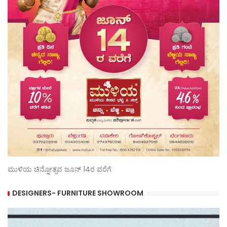
ಮುಳಿಯ ಚಿನ್ನೋತ್ಸವ ಜೂನ್ 14ರ ವರೆಗೆ
DESIGNERS- FURNITURE SHOWROOM