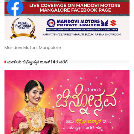
Mandovi Motors Mangalore
ಮುಳಿಯ ಚಿನ್ನೋತ್ಸವ ಜೂನ್ 14ರ ವರೆಗೆ