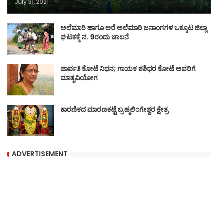
July 31, 2021
ಅಲೆಮಾರಿ ಹಾಗೂ ಅರೆ ಅಲೆಮಾರಿ ಜನಾಂಗಗಳ ಒಕ್ಕೂಟ ಜಿಲ್ಲಾ
ಘಟಕಕ್ಕೆ ನ. 9ರಂದು ಚಾಲನೆ
ಪಾರ್ವತಿ ಕೋಟೆ ನಿಧನ; ಗಾಯಕ ಶಶಿಧರ ಕೋಟೆ ಅವರಿಗೆ
ಮಾತೃವಿಯೋಗ
ಕಾರಣಿಕದ ಮಾರಣಕಟ್ಟೆ ಬ್ರಹ್ಮಲಿಂಗೇಶ್ವರ ಕ್ಷೇತ್ರ
ADVERTISEMENT