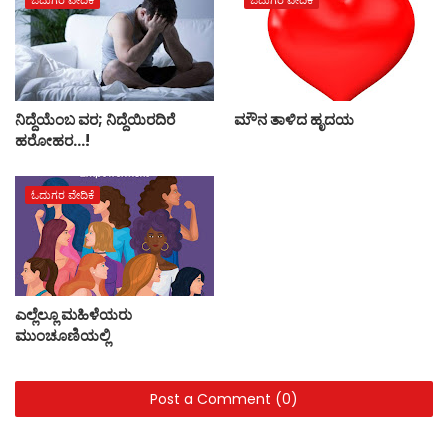
ಓದುಗರ ವೇದಿಕೆ
ಓದುಗರ ವೇದಿಕೆ
ನಿದ್ದೆಯೆಂಬ ವರ; ನಿದ್ದೆಯಿರದಿರೆ
ಮೌನ ತಾಳಿದ ಹೃದಯ
ಹರೋಹರ...!
ಓದುಗರ ವೇದಿಕೆ
ಎಲ್ಲೆಲ್ಲೂ ಮಹಿಳೆಯರು
ಮುಂಚೂಣಿಯಲ್ಲಿ
Post a Comment (0)