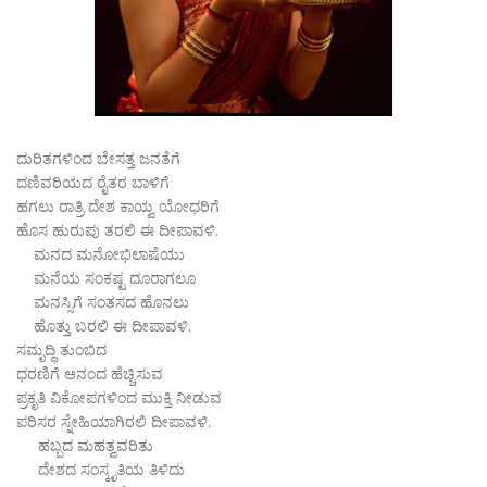
ದುರಿತಗಳಿಂದ ಬೇಸತ್ತ ಜನತೆಗೆ
ದಣಿವರಿಯದ ರೈತರ ಬಾಳಿಗೆ
ಹಗಲು ರಾತ್ರಿ ದೇಶ ಕಾಯ್ವ ಯೋಧರಿಗೆ
ಹೊಸ ಹುರುಪು ತರಲಿ ಈ ದೀಪಾವಳಿ.
ಮನದ ಮನೋಭಿಲಾಷೆಯು
ಮನೆಯ ಸಂಕಷ್ಟ ದೂರಾಗಲೂ
ಮನಸ್ಸಿಗೆ ಸಂತಸದ ಹೊನಲು
ಹೊತ್ತು ಬರಲಿ ಈ ದೀಪಾವಳಿ.
ಸಮೃದ್ಧಿ ತುಂಬಿದ
ಧರಣಿಗೆ ಆನಂದ ಹೆಚ್ಚಿಸುವ
ಪ್ರಕೃತಿ ವಿಕೋಪಗಳಿಂದ ಮುಕ್ತಿ ನೀಡುವ
ಪರಿಸರ ಸ್ನೇಹಿಯಾಗಿರಲಿ ದೀಪಾವಳಿ.
ಹಬ್ಬದ ಮಹತ್ವವರಿತು
ದೇಶದ ಸಂಸ್ಕೃತಿಯ ತಿಳಿದು