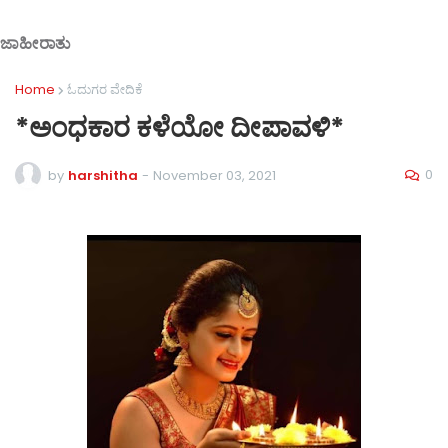
ಜಾಹೀರಾತು
Home
ಓದುಗರ ವೇದಿಕೆ
*ಅಂಧಕಾರ ಕಳೆಯೋ ದೀಪಾವಳಿ*
0
by
harshitha
-
November 03, 2021