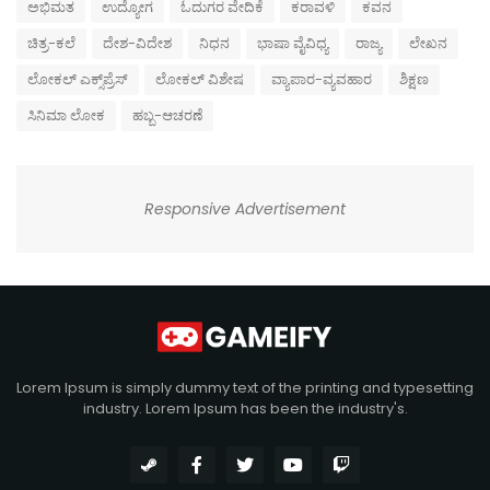
ಅಭಿಮತ
ಉದ್ಯೋಗ
ಓದುಗರ ವೇದಿಕೆ
ಕರಾವಳಿ
ಕವನ
ಚಿತ್ರ-ಕಲೆ
ದೇಶ-ವಿದೇಶ
ನಿಧನ
ಭಾಷಾ ವೈವಿಧ್ಯ
ರಾಜ್ಯ
ಲೇಖನ
ಲೋಕಲ್ ಎಕ್ಸ್‌ಪ್ರೆಸ್
ಲೋಕಲ್ ವಿಶೇಷ
ವ್ಯಾಪಾರ-ವ್ಯವಹಾರ
ಶಿಕ್ಷಣ
ಸಿನಿಮಾ ಲೋಕ
ಹಬ್ಬ-ಆಚರಣೆ
Responsive Advertisement
Lorem Ipsum is simply dummy text of the printing and typesetting
industry. Lorem Ipsum has been the industry's.