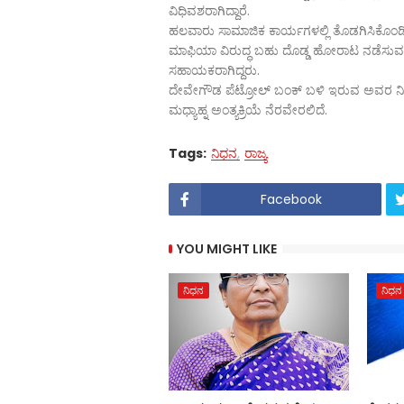
ವಿಧಿವಶರಾಗಿದ್ದಾರೆ.
ಹಲವಾರು ಸಾಮಾಜಿಕ ಕಾರ್ಯಗಳಲ್ಲಿ ತೊಡಗಿಸಿಕೊಂಡಿದ
ಮಾಫಿಯಾ ವಿರುದ್ಧ ಬಹು ದೊಡ್ಡ ಹೋರಾಟ ನಡೆಸುವ 
ಸಹಾಯಕರಾಗಿದ್ದರು.
ದೇವೇಗೌಡ ಪೆಟ್ರೋಲ್​ ಬಂಕ್​ ಬಳಿ ಇರುವ ಅವರ ನಿವ
ಮಧ್ಯಾಹ್ನ ಅಂತ್ಯಕ್ರಿಯೆ ನೆರವೇರಲಿದೆ.
Tags:
ನಿಧನ
ರಾಜ್ಯ
Facebook
YOU MIGHT LIKE
ನಿಧನ
ನಿಧನ