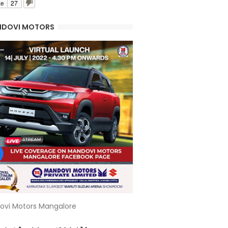
ke
27
DOVI MOTORS
ovi Motors Mangalore