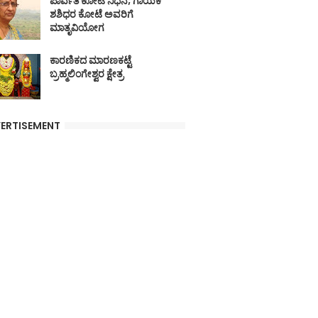
ಪಾರ್ವತಿ ಕೋಟೆ ನಿಧನ; ಗಾಯಕ
ಶಶಿಧರ ಕೋಟೆ ಅವರಿಗೆ
ಮಾತೃವಿಯೋಗ
ಕಾರಣಿಕದ ಮಾರಣಕಟ್ಟೆ
ಬ್ರಹ್ಮಲಿಂಗೇಶ್ವರ ಕ್ಷೇತ್ರ
ERTISEMENT