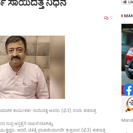
ತ ಸಾಯಿದತ್ತ ನಿಧನ
Li
MAN
0
ಸಾಮಾಜಿಕ ಕಾರ್ಯಕರ್ತ ಸಾಯಿದತ್ತ ಅವರು (ಫೆ.3) ರಂದು ತಡರಾತ್ರಿ
Mand
 ಸುಪ್ರ ಆಸ್ಪತ್ರೆಗೆ ದಾಖಲಿಸಲಾಗಿತ್ತು.
ುತ್ತಿದ್ದರು. ಆದರೆ, ಚಿಕಿತ್ಸೆ ಫಲಕಾರಿಯಾಗದೇ ಶುಕ್ರವಾರ (ಫೆ.3) ತಡರಾತ್ರಿ