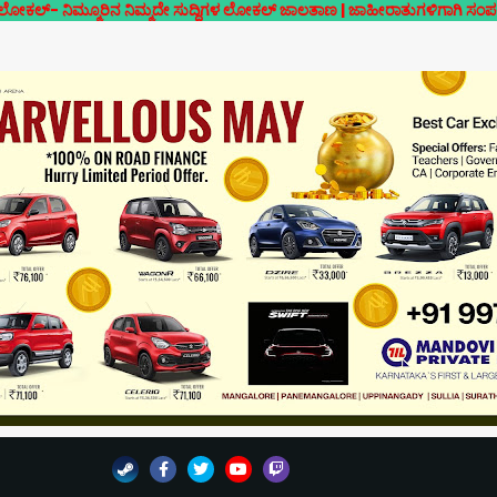
ರಿನ ನಿಮ್ಮದೇ ಸುದ್ದಿಗಳ ಲೋಕಲ್ ಜಾಲತಾಣ | ಜಾಹೀರಾತುಗಳಿಗಾಗಿ ಸಂಪರ್ಕಿಸಿ- 7019