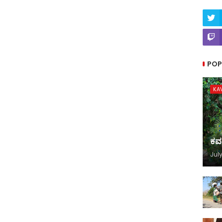
POP
KA
ಕವ
July