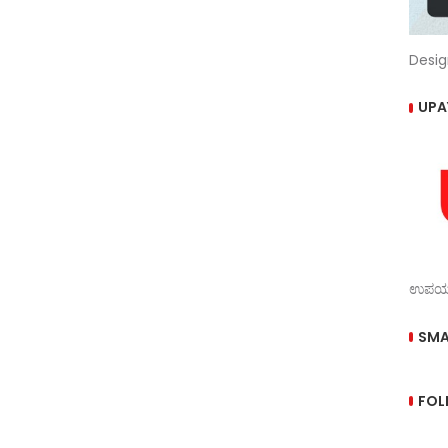
Desig
UPA
ಉಪಯುಕ
SMA
FOL