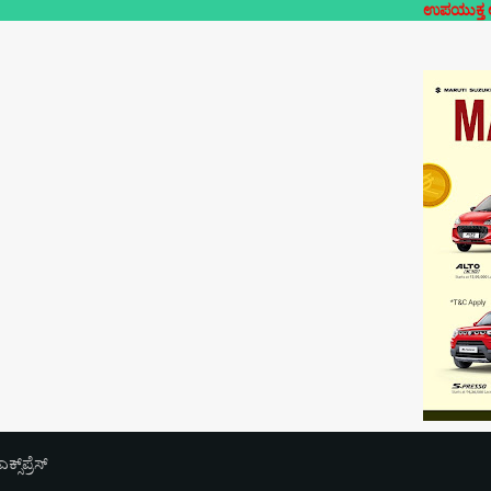
ಉಪಯುಕ್ತ ಲೋಕಲ್- ನಿಮ್ಮೂ
‌ಪ್ರೆಸ್‌