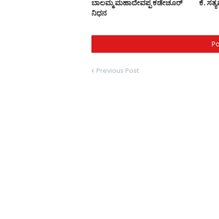
ಬಾಲಮ್ಮ ಮಹಾದೇವಪ್ಪ ಕಡೇಚೂರ್
ಕೆ. ಸತ್
ನಿಧನ
P
Previous Post