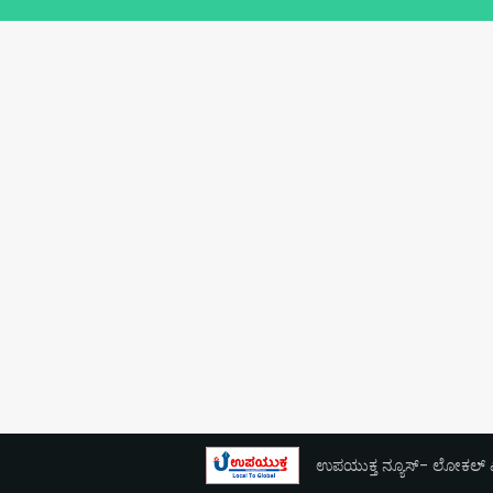
ಉಪಯುಕ್ತ ನ್ಯೂಸ್- ಲೋಕಲ್ ಎಕ್ಸ್