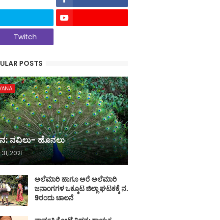
Twitch
ULAR POSTS
VANA
ನ: ನವಿಲು- ಹೊನಲು
 31, 2021
ಅಲೆಮಾರಿ ಹಾಗೂ ಅರೆ ಅಲೆಮಾರಿ
ಜನಾಂಗಗಳ ಒಕ್ಕೂಟ ಜಿಲ್ಲಾ ಘಟಕಕ್ಕೆ ನ.
9ರಂದು ಚಾಲನೆ