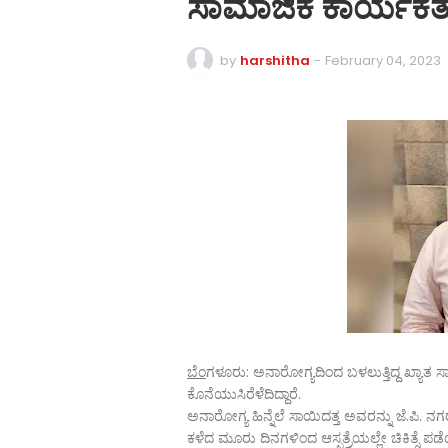
ಸಾಮಾಜಿಕ ಕಾರ್ಯಕರ್
by
harshitha
-
February 04, 2023
ಬೆಂ
ಗಳೂರು: ಅನಾರೋಗ್ಯದಿಂದ ಬಳಲುತ್ತಿದ್ದ ಖ್ಯಾತ 
ಕೊನೆಯುಸಿರೆಳೆದಿದ್ದಾರೆ.
ಅನಾರೋಗ್ಯ ಹಿನ್ನೆಲೆ ಸಾಯಿದತ್ತ ಅವರನ್ನು ಜೆ.ಪಿ. ನಗರದ
ಕಳೆದ ಮೂರು ದಿನಗಳಿಂದ ಆಸ್ಪತ್ರೆಯಲ್ಲೇ ಚಿಕಿತ್ಸೆ ಪಡೆಯ