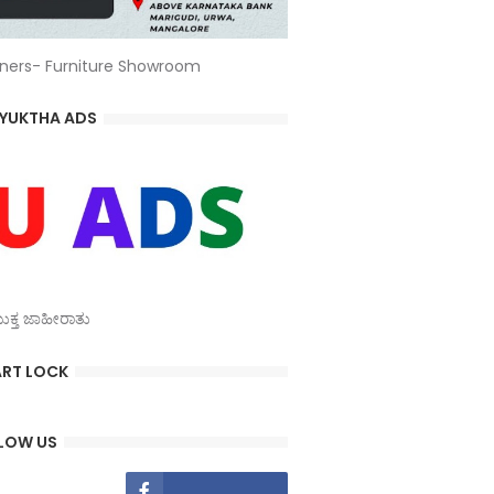
ners- Furniture Showroom
YUKTHA ADS
್ತ ಜಾಹೀರಾತು
RT LOCK
LOW US