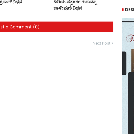
ಯಪ್ರಸಾದ್ ನಿಧನ
ಹಿರಿಯ ಪತ್ರಕರ್ತ ಗುರುವಪ್ಪ
ಬಾಳೇಪುಣಿ ನಿಧನ
DES
ost a Comment (0)
Next Post