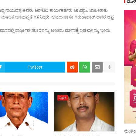
ಮುಳಿ
್ದ ಸಾಯಿದತ್ತ ಅವರು ಆರ್​​ಟಿಐ ಕಾರ್ಯಕರ್ತರು ಆಗಿದ್ದರು. ಜಾಹೀರಾತು
ಮೂಲಕ ಜನಮನ್ನಣೆ ಗಳಿಸಿದ್ದರು. ಅವರು ಶಾಸಕ ಗರುಡಾಚಾರ್​ ಅವರ ಆಪ್ತ
ಾಸದಲ್ಲಿ ಪಾರ್ಥೀವ ಶರೀರವನ್ನು ಅಂತಿಮ ದರ್ಶನಕ್ಕೆ ಇಡಲಾಗಿದ್ದು, ಇಂದು
Twitter
ನಿಧನ
ಮುಳಿಯ