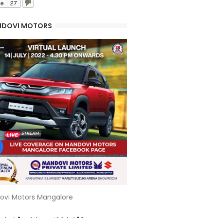
ke
27
DOVI MOTORS
ovi Motors Mangalore