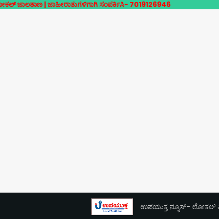
ಾಣ | ಜಾಹೀರಾತುಗಳಿಗಾಗಿ ಸಂಪರ್ಕಿಸಿ- 7019126946
ಉಪಯುಕ್ತ ನ್ಯೂಸ್- ಲೋಕಲ್ ಎಕ್ಸ್