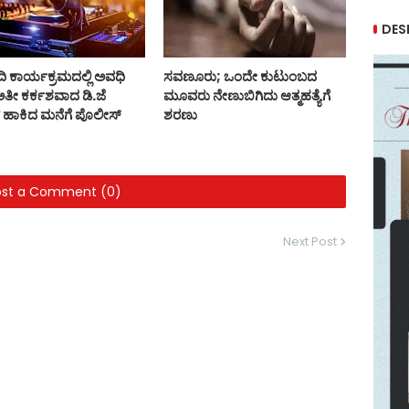
DES
ಿ ಕಾರ್ಯಕ್ರಮದಲ್ಲಿ ಅವಧಿ
ಸವಣೂರು; ಒಂದೇ ಕುಟುಂಬದ
ತೀ ಕರ್ಕಶವಾದ ಡಿ.ಜೆ
ಮೂವರು ನೇಣುಬಿಗಿದು ಆತ್ಮಹತ್ಯೆಗೆ
‌ ಹಾಕಿದ ಮನೆಗೆ ಪೊಲೀಸ್
ಶರಣು
ost a Comment (0)
Next Post