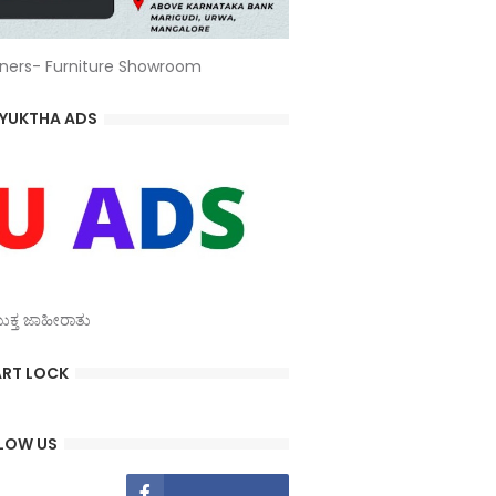
ners- Furniture Showroom
YUKTHA ADS
್ತ ಜಾಹೀರಾತು
RT LOCK
LOW US