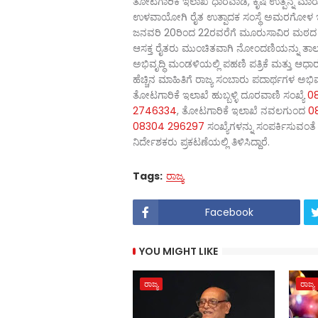
ತೋಟಗಾರಿಕೆ ಇಲಾಖೆ ಧಾರವಾಡ, ಕೃಷಿ ಉತ್ಪನ್ನ ಮಾರುಕಟ್
ಉಳವಾಯೋಗಿ ರೈತ ಉತ್ಪಾದಕ ಸಂಸ್ಥೆ ಅಮರಗೋಳ ಇವ
ಜನವರಿ 20ರಿಂದ 22ರವರೆಗೆ ಮೂರುಸಾವಿರ ಮಠದ ಹ
ಆಸಕ್ತ ರೈತರು ಮುಂಚಿತವಾಗಿ ನೋಂದಣಿಯನ್ನು ತಾಲ್ಲ
ಅಭಿವೃದ್ಧಿ ಮಂಡಳಿಯಲ್ಲಿ ಪಹಣಿ ಪತ್ರಿಕೆ ಮತ್ತು ಆ
ಹೆಚ್ಚಿನ ಮಾಹಿತಿಗೆ ರಾಜ್ಯ ಸಂಬಾರು ಪದಾರ್ಥಗಳ ಅ
ತೋಟಗಾರಿಕೆ ಇಲಾಖೆ ಹುಬ್ಬಳ್ಳಿ ದೂರವಾಣಿ ಸಂಖ್ಯೆ
0
2746334
, ತೋಟಗಾರಿಕೆ ಇಲಾಖೆ ನವಲಗುಂದ
0
08304 296297
ಸಂಖ್ಯೆಗಳನ್ನು ಸಂಪರ್ಕಿಸುವಂತ
ನಿರ್ದೇಶಕರು ಪ್ರಕಟಣೆಯಲ್ಲಿ ತಿಳಿಸಿದ್ದಾರೆ.
Tags:
ರಾಜ್ಯ
Facebook
YOU MIGHT LIKE
ರಾಜ್ಯ
ರಾಜ್ಯ