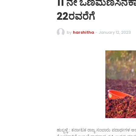
11 ನೇ ಒಣಮೆಣಸಿನಕ
22ರವರೆಗೆ
by
harshitha
-
January 12, 2023
ಹುಬ್ಬಳ್ಳಿ : ಕರ್ನಾಟಕ ರಾಜ್ಯ ಸಂಬಾರು ಪದಾರ್ಥಗಳ ಅಭಿವೃ