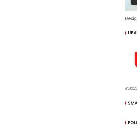
Desig
UPA
ಉಪಯುಕ
SMA
FOL